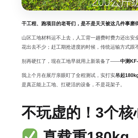
干工程、跑项目的老哥们，是不是天天被这几件事磨
山区工地材料运不上去，人工背一趟费时费力还出安
花出去不少；赶工期抢进度的时候，传统运输方式跟
别再硬扛了，现在工地早就用上新装备了——
中测KF
我上个月在展厅亲眼盯了全程测试，实打实
吊起180k
是真正能上工地、扛硬活的设备，不是花架子。
不玩虚的！3个核
真载重180k