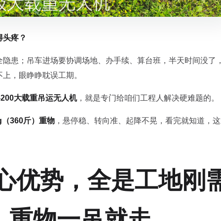
得头疼？
全隐患；吊车进场要协调场地、办手续、算台班，半天时间没了
不上，眼睁睁耽误工期。
-200大载重吊运无人机
，就是专门给咱们工程人解决硬难题的。
g（360斤）重物
，悬停稳、转向准、起降不晃，看完就知道，这
心优势，全是工地刚
g，重物一吊就走