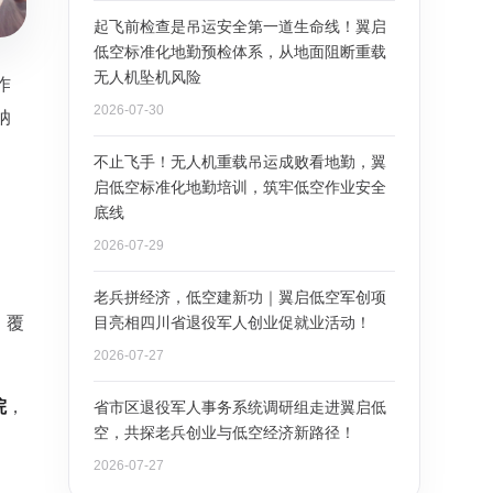
起飞前检查是吊运安全第一道生命线！翼启
低空标准化地勤预检体系，从地面阻断重载
无人机坠机风险
作
2026-07-30
纳
不止飞手！无人机重载吊运成败看地勤，翼
启低空标准化地勤培训，筑牢低空作业安全
底线
2026-07-29
老兵拼经济，低空建新功｜翼启低空军创项
，覆
目亮相四川省退役军人创业促就业活动！
2026-07-27
院
，
省市区退役军人事务系统调研组走进翼启低
空，共探老兵创业与低空经济新路径！
2026-07-27