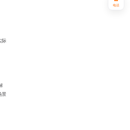
电话
实际
解
场景