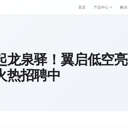
首页
产品中心
解决
起龙泉驿！翼启低空亮
火热招聘中